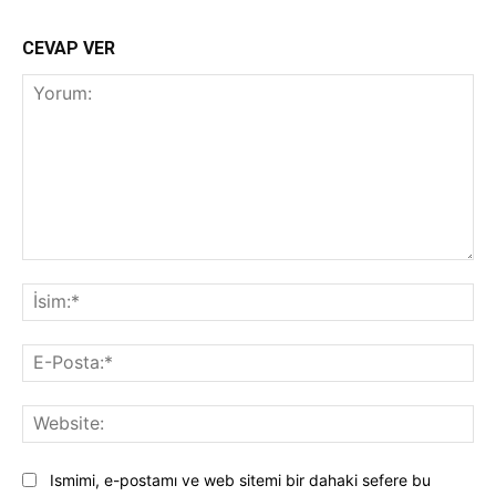
CEVAP VER
Yorum:
İsi
E-
Pos
Web
Ismimi, e-postamı ve web sitemi bir dahaki sefere bu