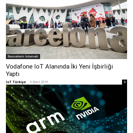
Nesnelerin İnterneti
Vodafone IoT Alanında İki Yeni İşbirliği
Yaptı
IoT Türkiye
-
9 Mart 2019
0