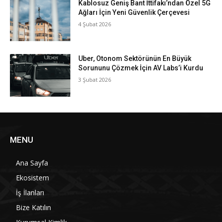
Kablosuz Geniş Bant İttifakı’ndan Özel 5G
Ağları İçin Yeni Güvenlik Çerçevesi
4 Şubat 2026
Uber, Otonom Sektörünün En Büyük
Sorununu Çözmek İçin AV Labs’i Kurdu
3 Şubat 2026
MENU
Ana Sayfa
Ekosistem
İş İlanları
Bize Katılın