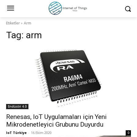
Etiketler
Arm
Tag:
arm
Endüstri 4.0
Renesas, IoT Uygulamaları için Yeni
Mikrodenetleyici Grubunu Duyurdu
IoT Türkiye
-
16 Ekim 2020
0