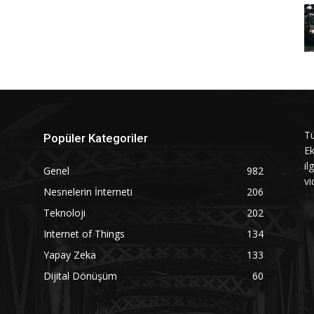
Tü
Popüler Kategoriler
Ek
il
Genel
982
vi
Nesnelerin İnterneti
206
Teknoloji
202
Internet of Things
134
Yapay Zeka
133
Dijital Dönüşüm
60