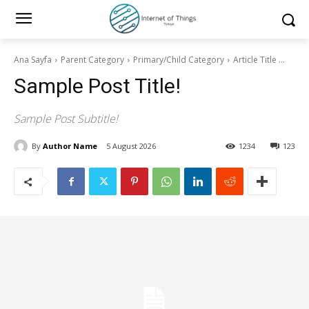
Ana Sayfa
Parent Category
Primary/Child Category
Article Title ...
Sample Post Title!
Sample Post Subtitle!
By
Author Name
5 August 2026
1234
123