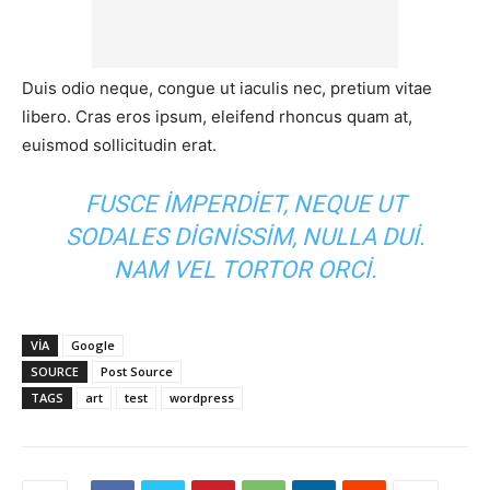
Duis odio neque, congue ut iaculis nec, pretium vitae
libero. Cras eros ipsum, eleifend rhoncus quam at,
euismod sollicitudin erat.
FUSCE IMPERDIET, NEQUE UT
SODALES DIGNISSIM, NULLA DUI.
NAM VEL TORTOR ORCI.
VIA
Google
SOURCE
Post Source
TAGS
art
test
wordpress