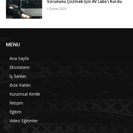
Sorununu Çözmek İçin AV Labs’i Kurdu
3 Şubat 2026
MENU
Ana Sayfa
Ekosistem
İş İlanları
Bize Katılın
Kurumsal Kimlik
İletişim
Eğitim
Video Eğitimler