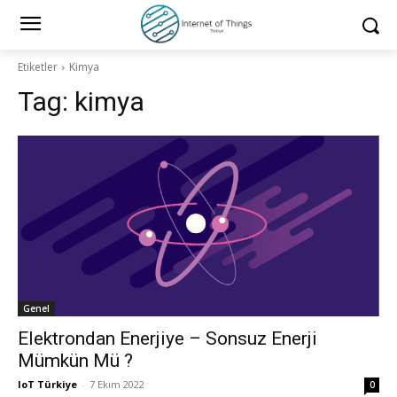
Etiketler
Kimya
Tag:
kimya
Genel
Elektrondan Enerjiye – Sonsuz Enerji
Mümkün Mü ?
IoT Türkiye
-
7 Ekim 2022
0