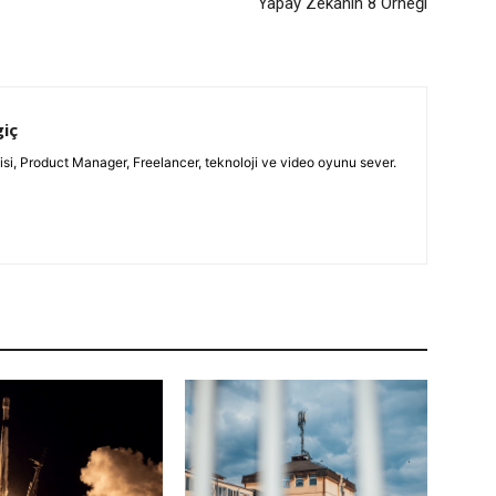
Yapay Zekanın 8 Örneği
giç
isi, Product Manager, Freelancer, teknoloji ve video oyunu sever.