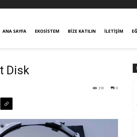
ANA SAYFA
EKOSISTEM
BIZE KATILIN
İLETIŞIM
E
t Disk
310
0