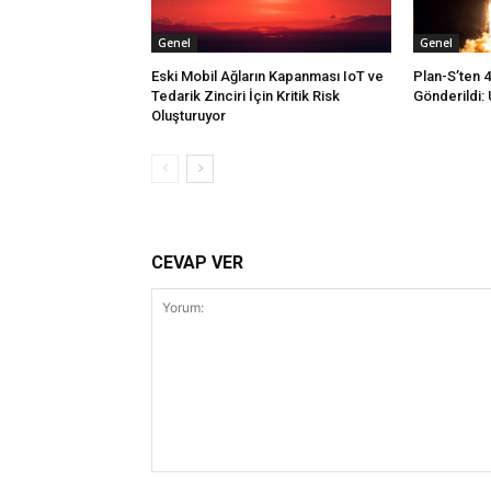
Genel
Genel
Eski Mobil Ağların Kapanması IoT ve
Plan-S’ten 
Tedarik Zinciri İçin Kritik Risk
Gönderildi: 
Oluşturuyor
CEVAP VER
Yorum: