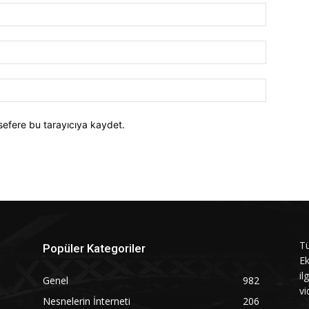
İsim:*
E-
Posta:*
Website:
sefere bu tarayıcıya kaydet.
Tü
Popüler Kategoriler
Ek
il
Genel
982
vi
Nesnelerin İnterneti
206