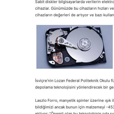
Sabit diskler bilgisayarlarda verilerin ele
cihazlar. Günümüzde bu cihazların hızları ve
cihazların değerleri de artıyor ve bazı kullanı
İsviçre’nin Lozan Federal Politeknik Okulu fi
depolama teknolojisini yönlendirecek bir gel
Laszlo Forro, manyetik spinler üzerine ışı
bildiğimizi ancak bunun için malzemeyi -45
ekliyor: “Önemli olan bu teknolohinin oda sı