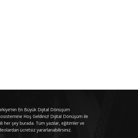
rkiye’nin En Büyük Dijital Dönüşüm
osistemine Hoş Geldiniz! Dijital Dönüşüm ile
gili her şey burada. Tüm yazılar, eğitimler ve
deolardan ücretsiz yararlanabilirsiniz.