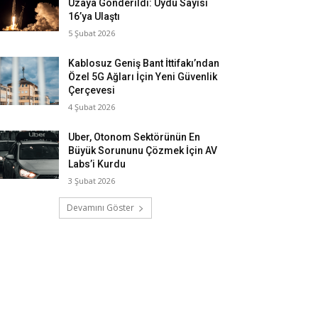
Uzaya Gönderildi: Uydu Sayısı
16’ya Ulaştı
5 Şubat 2026
Kablosuz Geniş Bant İttifakı’ndan
Özel 5G Ağları İçin Yeni Güvenlik
Çerçevesi
4 Şubat 2026
Uber, Otonom Sektörünün En
Büyük Sorununu Çözmek İçin AV
Labs’i Kurdu
3 Şubat 2026
Devamını Göster