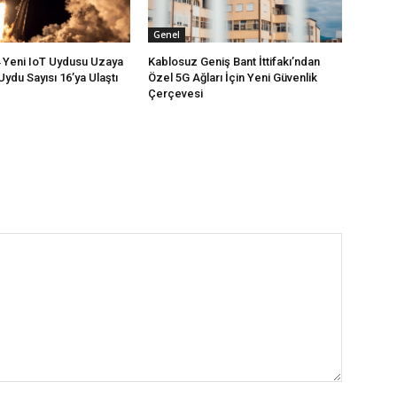
Genel
4 Yeni IoT Uydusu Uzaya
Kablosuz Geniş Bant İttifakı’ndan
Uydu Sayısı 16’ya Ulaştı
Özel 5G Ağları İçin Yeni Güvenlik
Çerçevesi