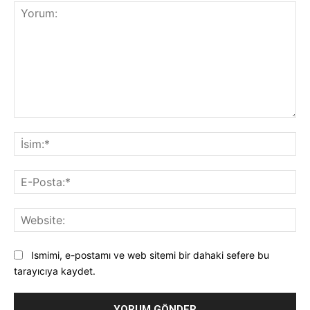
Yorum:
İsi
E-
Pos
Web
Ismimi, e-postamı ve web sitemi bir dahaki sefere bu
tarayıcıya kaydet.