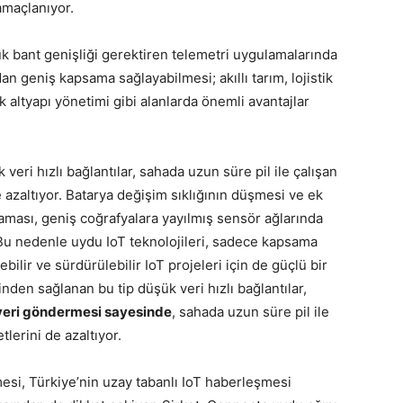
 amaçlanıyor.
ük bant genişliği gerektiren telemetri uygulamalarında
an geniş kapsama sağlayabilmesi; akıllı tarım, lojistik
k altyapı yönetimi gibi alanlarda önemli avantajlar
eri hızlı bağlantılar, sahada uzun süre pil ile çalışan
 azaltıyor. Batarya değişim sıklığının düşmesi ve ek
aması, geniş coğrafyalara yayılmış sensör ağlarında
 Bu nedenle uydu IoT teknolojileri, sadece kapsama
bilir ve sürdürülebilir IoT projeleri için de güçlü bir
inden sağlanan bu tip düşük veri hızlı bağlantılar,
 veri göndermesi sayesinde
, sahada uzun süre pil ile
lerini de azaltıyor.
esi, Türkiye’nin uzay tabanlı IoT haberleşmesi