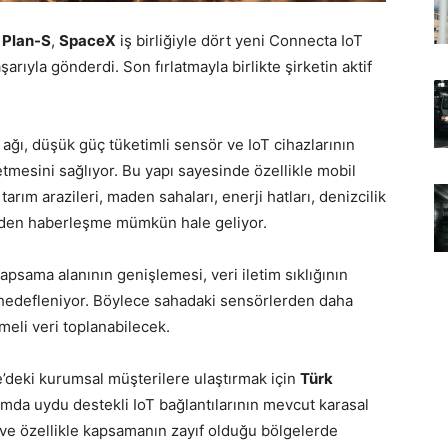
ü
Plan-S
,
SpaceX
iş birliğiyle dört yeni Connecta IoT
yla gönderdi. Son fırlatmayla birlikte şirketin aktif
 ağı, düşük güç tüketimli sensör ve IoT cihazlarının
tmesini sağlıyor. Bu yapı sayesinde özellikle mobil
rım arazileri, maden sahaları, enerji hatları, denizcilik
nden haberleşme mümkün hale geliyor.
apsama alanının genişlemesi, veri iletim sıklığının
 hedefleniyor. Böylece sahadaki sensörlerden daha
meli veri toplanabilecek.
e’deki kurumsal müşterilere ulaştırmak için
Türk
samda uydu destekli IoT bağlantılarının mevcut karasal
 ve özellikle kapsamanın zayıf olduğu bölgelerde