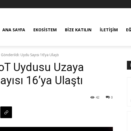
ANA SAYFA
EKOSISTEM
BIZE KATILIN
İLETIŞIM
E
Gönderildi: Uydu Sayısı 16’ya Ulaştı
 IoT Uydusu Uzaya
ayısı 16’ya Ulaştı
42
0