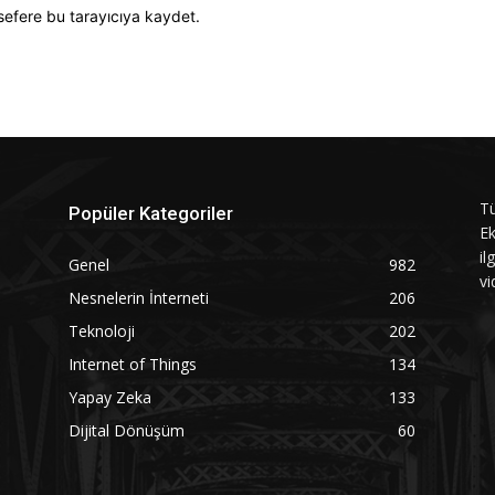
sefere bu tarayıcıya kaydet.
Tü
Popüler Kategoriler
Ek
il
Genel
982
vi
Nesnelerin İnterneti
206
Teknoloji
202
Internet of Things
134
Yapay Zeka
133
Dijital Dönüşüm
60