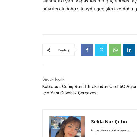
alanındaki yerli kapasitesinin güçlenmesi aç
büyüterek daha sık uydu geçişleri ve daha güv
Paylaş
Önceki İçerik
Kablosuz Geniş Bant İttifakı’ndan Özel 5G Ağlar
İçin Yeni Güvenlik Çerçevesi
Selda Nur Çetin
https://www.ioturkiye.com