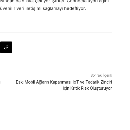
ısından da dikkat çekiyor. Şirket, Connecta uydu ağını
enilir veri iletişimi sağlamayı hedefliyor.
Sonraki İçerik
ı
Eski Mobil Ağların Kapanması IoT ve Tedarik Zinciri
İçin Kritik Risk Oluşturuyor