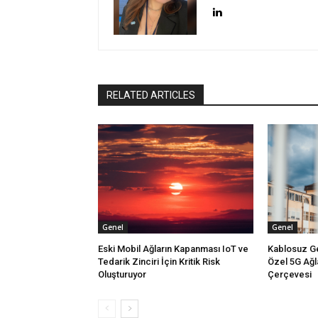
RELATED ARTICLES
Genel
Genel
Eski Mobil Ağların Kapanması IoT ve
Kablosuz Gen
Tedarik Zinciri İçin Kritik Risk
Özel 5G Ağla
Oluşturuyor
Çerçevesi