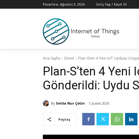
Pazartesi, Ağustos 3, 2026
Giriş Yap / Kayıt Ol
Ana Sayfa
Genel
Plan-S’ten 4 Yeni IoT Uydusu Uzaya 
Plan-S’ten 4 Yeni
Gönderildi: Uydu S
By
Selda Nur Çetin
5 Şubat 2026
Paylaş