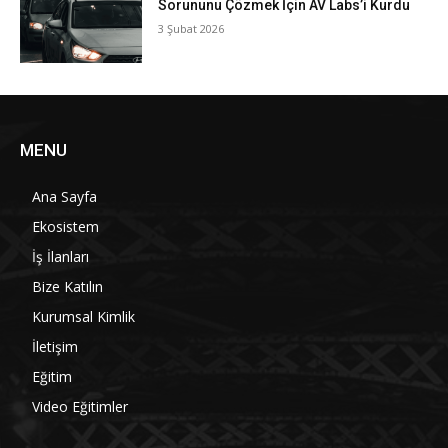
Sorununu Çözmek İçin AV Labs’i Kurdu
3 Şubat 2026
MENU
Ana Sayfa
Ekosistem
İş İlanları
Bize Katılın
Kurumsal Kimlik
İletişim
Eğitim
Video Eğitimler