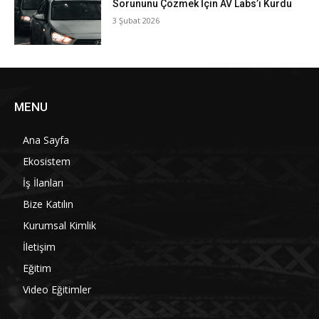
Sorununu Çözmek İçin AV Labs’i Kurdu
3 Şubat 2026
MENU
Ana Sayfa
Ekosistem
İş İlanları
Bize Katılın
Kurumsal Kimlik
İletişim
Eğitim
Video Eğitimler