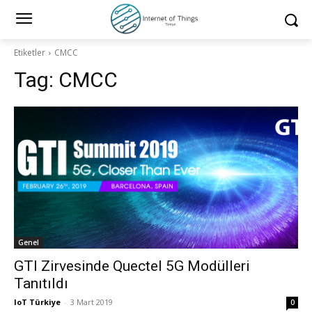
Etiketler
CMCC
Tag:
CMCC
Genel
GTI Zirvesinde Quectel 5G Modülleri
Tanıtıldı
IoT Türkiye
-
3 Mart 2019
0