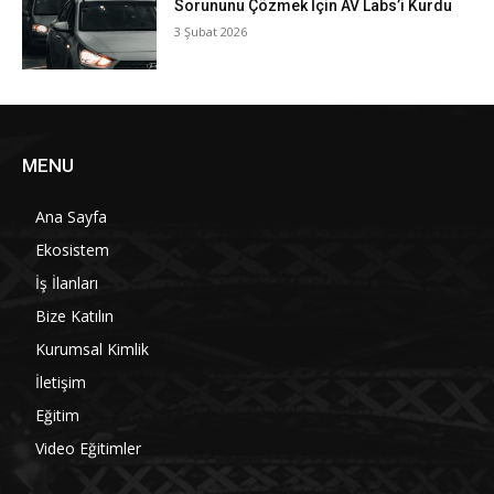
Sorununu Çözmek İçin AV Labs’i Kurdu
3 Şubat 2026
MENU
Ana Sayfa
Ekosistem
İş İlanları
Bize Katılın
Kurumsal Kimlik
İletişim
Eğitim
Video Eğitimler