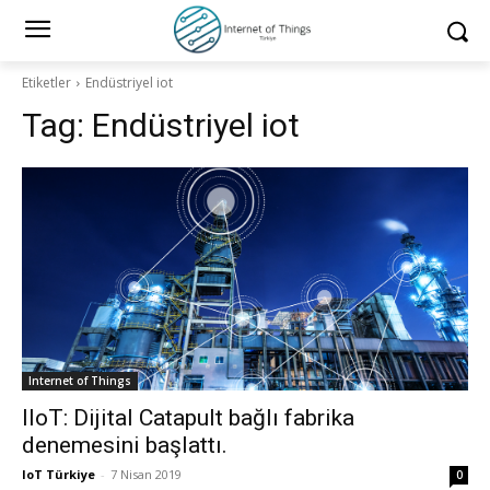
Etiketler
Endüstriyel iot
Tag:
Endüstriyel iot
Internet of Things
IIoT: Dijital Catapult bağlı fabrika
denemesini başlattı.
IoT Türkiye
-
7 Nisan 2019
0