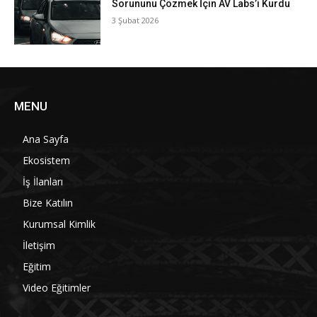
Sorununu Çözmek İçin AV Labs’i Kurdu
3 Şubat 2026
MENU
Ana Sayfa
Ekosistem
İş İlanları
Bize Katılın
Kurumsal Kimlik
İletişim
Eğitim
Video Eğitimler