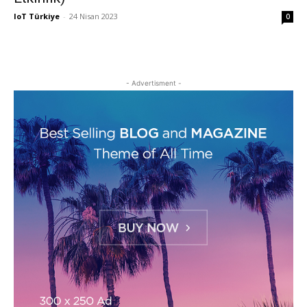
IoT Türkiye
-
24 Nisan 2023
0
- Advertisment -