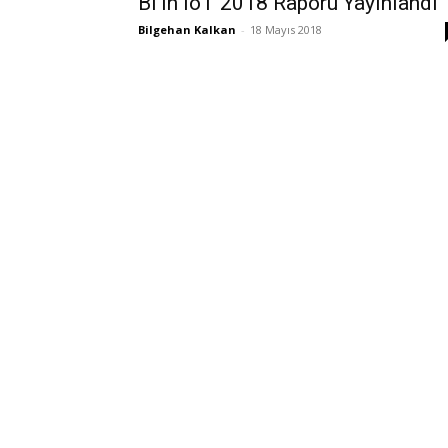
BI’ın IoT 2018 Raporu Yayınlandı
Bilgehan Kalkan
-
18 Mayıs 2018