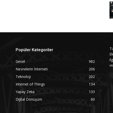
Tü
Popüler Kategoriler
Ek
il
Genel
982
vi
Nesnelerin İnterneti
206
Teknoloji
202
Internet of Things
134
Yapay Zeka
133
Dijital Dönüşüm
60