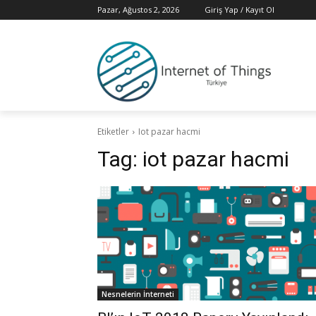
Pazar, Ağustos 2, 2026
Giriş Yap / Kayıt Ol
Etiketler
Iot pazar hacmi
Tag:
iot pazar hacmi
Nesnelerin İnterneti