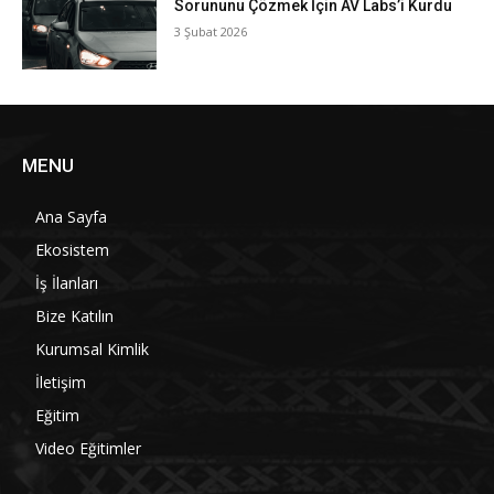
Sorununu Çözmek İçin AV Labs’i Kurdu
3 Şubat 2026
MENU
Ana Sayfa
Ekosistem
İş İlanları
Bize Katılın
Kurumsal Kimlik
İletişim
Eğitim
Video Eğitimler