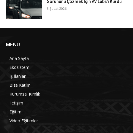
Sorununu Çözmek İçin AV Labs’i Kurdu
3 Şubat 2026
MENU
Ana Sayfa
Ekosistem
İş İlanları
Bize Katılın
Kurumsal Kimlik
İletişim
Eğitim
Video Eğitimler