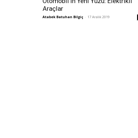
Otomobil’in Yeni Yüzü: Elektrikli
Araçlar
Atabek Batuhan Bilgiç
-
17 Aralık 2019