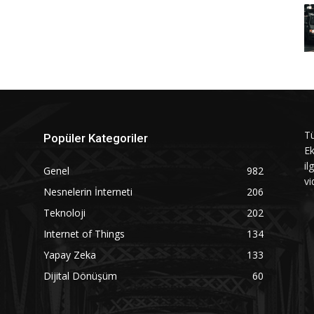
Tü
Popüler Kategoriler
Ek
il
Genel
982
vi
Nesnelerin İnterneti
206
Teknoloji
202
Internet of Things
134
Yapay Zeka
133
Dijital Dönüşüm
60