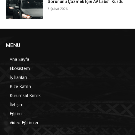
Sorununu Çözmek İçin AV Labs’i Kurdu
3 Şubat 2026
MENU
Ana Sayfa
Ekosistem
İş İlanları
Bize Katılın
Kurumsal Kimlik
İletişim
Eğitim
Video Eğitimler