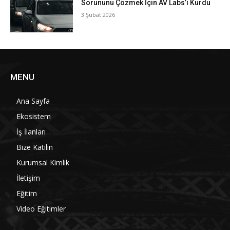
Sorununu Çözmek İçin AV Labs’i Kurdu
3 Şubat 2026
MENU
Ana Sayfa
Ekosistem
İş İlanları
Bize Katılın
Kurumsal Kimlik
İletişim
Eğitim
Video Eğitimler