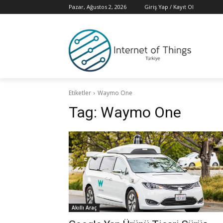
Pazar, Ağustos 2, 2026
Giriş Yap / Kayıt Ol
Etiketler
Waymo One
Tag:
Waymo One
Akıllı Araç