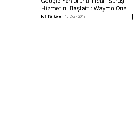
Google Yan Ürünü Ticari Sürüş
Hizmetini Başlattı: Waymo One
IoT Türkiye
-
13 Ocak 2019