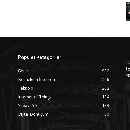
Tü
Popüler Kategoriler
Ek
il
Genel
982
vi
Nesnelerin İnterneti
206
Teknoloji
202
Internet of Things
134
Yapay Zeka
133
Dijital Dönüşüm
60