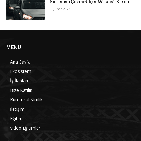
Sorununu Çözmek İçin AV Labs’i Kurdu
3 Şubat 2026
MENU
Ana Sayfa
Ekosistem
İş İlanları
Bize Katılın
Kurumsal Kimlik
İletişim
Eğitim
Video Eğitimler