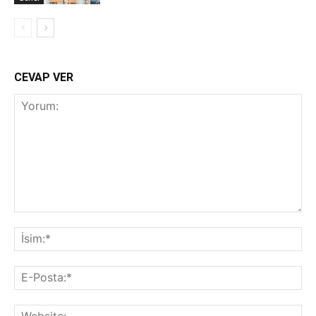
CEVAP VER
Yorum:
İsi
E-
Pos
Web