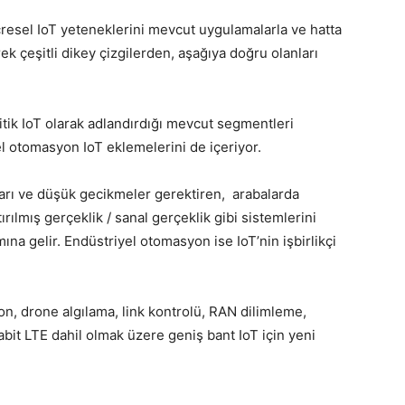
ücresel IoT yeteneklerini mevcut uygulamalarla ve hatta
rek çeşitli dikey çizgilerden, aşağıya doğru olanları
ritik IoT olarak adlandırdığı mevcut segmentleri
el otomasyon IoT eklemelerini de içeriyor.
ları ve düşük gecikmeler gerektiren, arabalarda
ırılmış gerçeklik / sanal gerçeklik gibi sistemlerini
na gelir. Endüstriyel otomasyon ise IoT’nin işbirlikçi
n, drone algılama, link kontrolü, RAN dilimleme,
bit LTE dahil olmak üzere geniş bant IoT için yeni