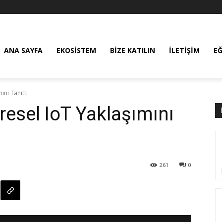
ANA SAYFA
EKOSISTEM
BIZE KATILIN
İLETIŞIM
E
ını Tanıttı
resel IoT Yaklaşımını
261
0