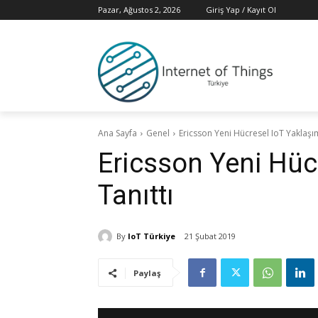
Pazar, Ağustos 2, 2026
Giriş Yap / Kayıt Ol
Ana Sayfa
Genel
Ericsson Yeni Hücresel IoT Yaklaşım
Ericsson Yeni Hüc
Tanıttı
By
IoT Türkiye
21 Şubat 2019
Paylaş