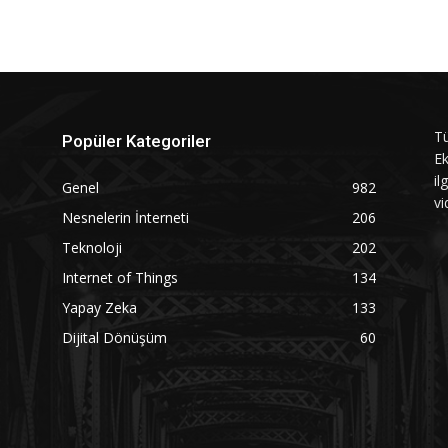
Tü
Popüler Kategoriler
Ek
il
Genel
982
vi
Nesnelerin İnterneti
206
Teknoloji
202
Internet of Things
134
Yapay Zeka
133
Dijital Dönüşüm
60