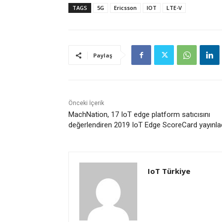
TAGS
5G
Ericsson
IOT
LTE-V
Paylaş
Önceki İçerik
MachNation, 17 IoT edge platform satıcısını
değerlendiren 2019 IoT Edge ScoreCard yayınla
IoT Türkiye