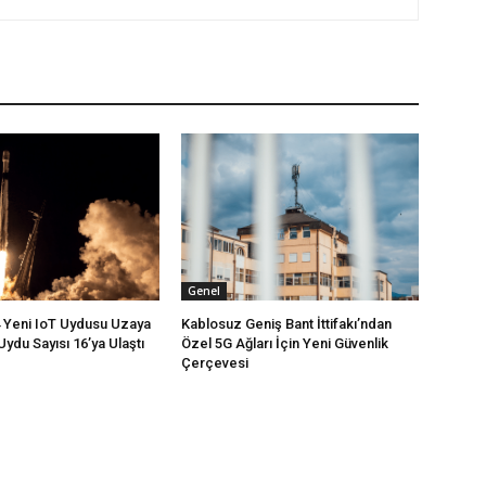
Genel
4 Yeni IoT Uydusu Uzaya
Kablosuz Geniş Bant İttifakı’ndan
Uydu Sayısı 16’ya Ulaştı
Özel 5G Ağları İçin Yeni Güvenlik
Çerçevesi