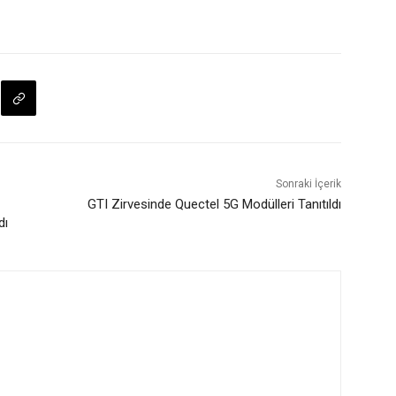
Sonraki İçerik
GTI Zirvesinde Quectel 5G Modülleri Tanıtıldı
dı