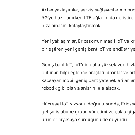
Artan yaklaşımlar, servis sağlayıcılarının h
5G’ye hazırlanırken LTE ağlarını da geliştire
hizalamasını kolaylaştıracak.
Yeni yaklaşımlar, Ericsson’un masif IoT ve k
birleştiren yeni geniş bant IoT ve endüstriy
Geniş bant IoT, IoT’nin daha yüksek veri hız
bulunan bilgi eğlence araçları, dronlar ve art
kapsayan mobil geniş bant yetenekleri anlamı
robotik gibi olan alanlarını ele alacak.
Hücresel IoT vizyonu doğrultusunda, Ericsso
gelişmiş abone grubu yönetimi ve çoklu giga
ürünler piyasaya sürdüğünü de duyurdu.