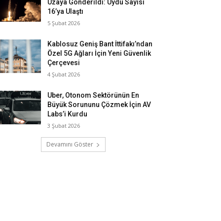
Uzaya Gönderildi: Uydu Sayısı
16’ya Ulaştı
5 Şubat 2026
Kablosuz Geniş Bant İttifakı’ndan
Özel 5G Ağları İçin Yeni Güvenlik
Çerçevesi
4 Şubat 2026
Uber, Otonom Sektörünün En
Büyük Sorununu Çözmek İçin AV
Labs’i Kurdu
3 Şubat 2026
Devamını Göster