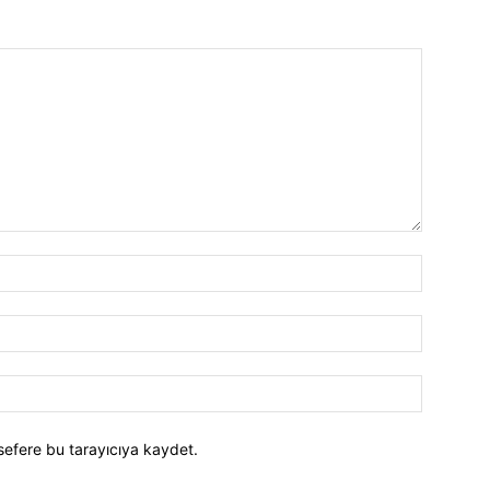
İsim:*
E-
Posta:*
Website:
sefere bu tarayıcıya kaydet.