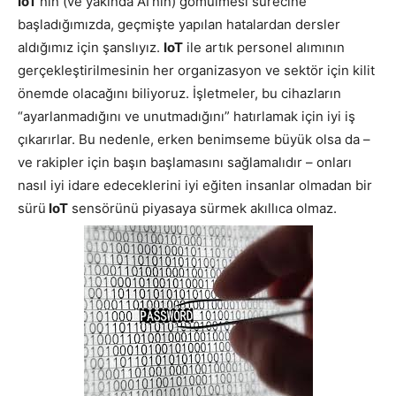
IoT’
nin (ve yakında AI’nın) gömülmesi sürecine
başladığımızda, geçmişte yapılan hatalardan dersler
aldığımız için şanslıyız.
IoT
ile artık personel alımının
gerçekleştirilmesinin her organizasyon ve sektör için kilit
önemde olacağını biliyoruz. İşletmeler, bu cihazların
“ayarlanmadığını ve unutmadığını” hatırlamak için iyi iş
çıkarırlar. Bu nedenle, erken benimseme büyük olsa da –
ve rakipler için başın başlamasını sağlamalıdır – onları
nasıl iyi idare edeceklerini iyi eğiten insanlar olmadan bir
sürü
IoT
sensörünü piyasaya sürmek akıllıca olmaz.