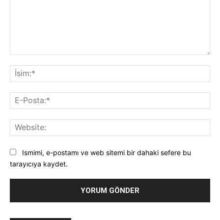
Yorum:
İsi
E-
Pos
Web
Ismimi, e-postamı ve web sitemi bir dahaki sefere bu
tarayıcıya kaydet.