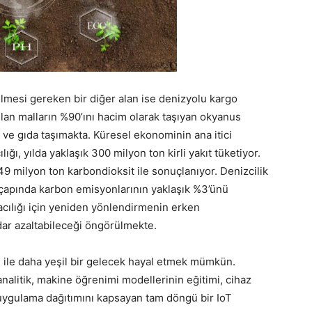
lmesi gereken bir diğer alan ise denizyolu kargo
pılan malların %90’ını hacim olarak taşıyan okyanus
m ve gıda taşımakta. Küresel ekonominin ana itici
ğı, yılda yaklaşık 300 milyon ton kirli yakıt tüketiyor.
 milyon ton karbondioksit ile sonuçlanıyor. Denizcilik
a çapında karbon emisyonlarının yaklaşık %3’ünü
acılığı için yeniden yönlendirmenin erken
dar azaltabileceği öngörülmekte.
 ile daha yeşil bir gelecek hayal etmek mümkün.
 analitik, makine öğrenimi modellerinin eğitimi, cihaz
uygulama dağıtımını kapsayan tam döngü bir IoT