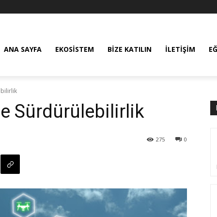
ANA SAYFA
EKOSISTEM
BIZE KATILIN
İLETIŞIM
E
ilirlik
e Sürdürülebilirlik
275
0