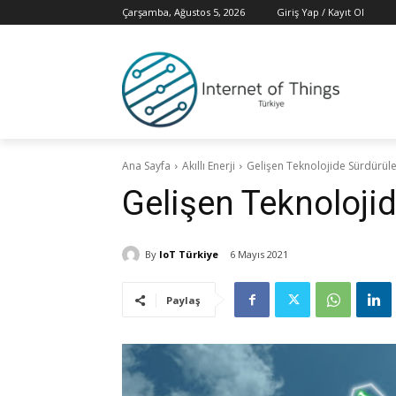
Çarşamba, Ağustos 5, 2026
Giriş Yap / Kayıt Ol
Ana Sayfa
Akıllı Enerji
Gelişen Teknolojide Sürdürüleb
Gelişen Teknolojid
By
IoT Türkiye
6 Mayıs 2021
Paylaş