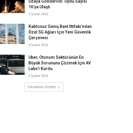
Uzaya Gönderildi: Uydu Sayısı
16’ya Ulaştı
5 Şubat 2026
Kablosuz Geniş Bant İttifakı’ndan
Özel 5G Ağları İçin Yeni Güvenlik
Çerçevesi
4 Şubat 2026
Uber, Otonom Sektörünün En
Büyük Sorununu Çözmek İçin AV
Labs’i Kurdu
3 Şubat 2026
Devamını Göster