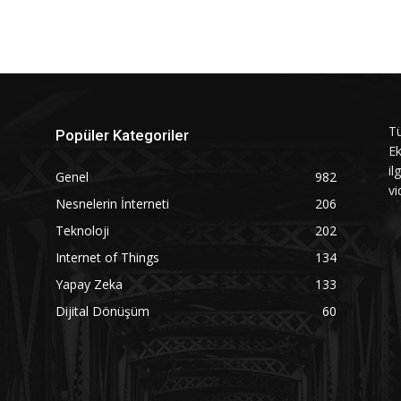
Tü
Popüler Kategoriler
Ek
il
Genel
982
vi
Nesnelerin İnterneti
206
Teknoloji
202
Internet of Things
134
Yapay Zeka
133
Dijital Dönüşüm
60