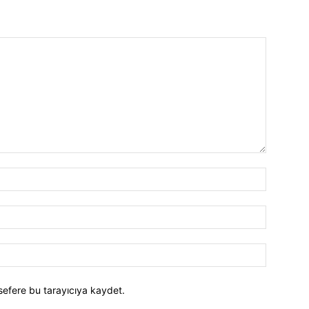
İsim:*
E-
Posta:*
Website:
sefere bu tarayıcıya kaydet.