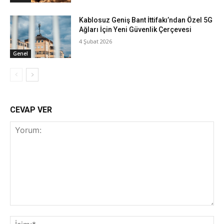
Kablosuz Geniş Bant İttifakı’ndan Özel 5G
Ağları İçin Yeni Güvenlik Çerçevesi
4 Şubat 2026
Genel
CEVAP VER
Yorum:
İsi