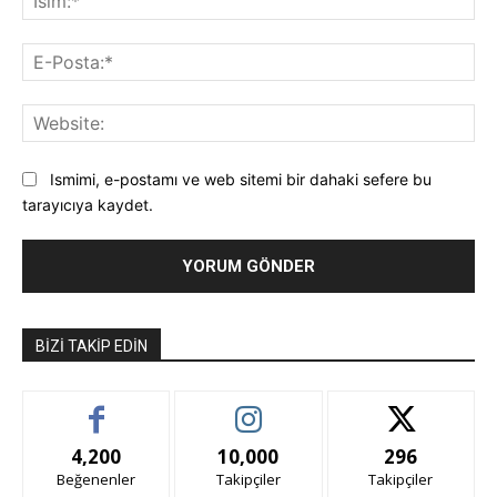
E-
Pos
Web
Ismimi, e-postamı ve web sitemi bir dahaki sefere bu
tarayıcıya kaydet.
BIZI TAKIP EDIN
4,200
10,000
296
Beğenenler
Takipçiler
Takipçiler