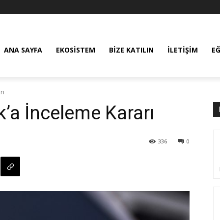
ANA SAYFA
EKOSISTEM
BIZE KATILIN
İLETIŞIM
E
rı
’a İnceleme Kararı
336
0