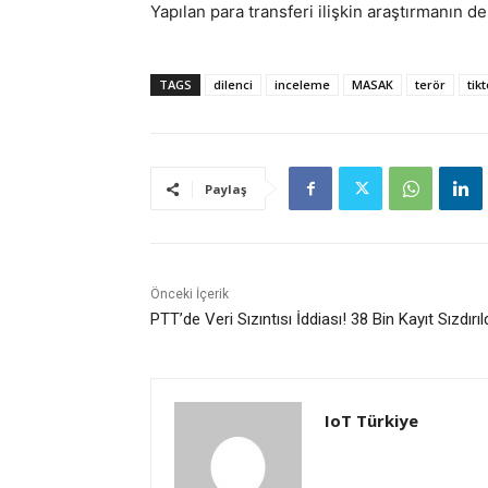
Yapılan para transferi ilişkin araştırmanın der
TAGS
dilenci
inceleme
MASAK
terör
tik
Paylaş
Önceki İçerik
PTT’de Veri Sızıntısı İddiası! 38 Bin Kayıt Sızdırıl
IoT Türkiye