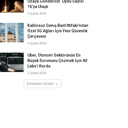
Uzaya Gönderildi: Uydu Sayısı
16’ya Ulaştı
5 Şubat 2026
Kablosuz Geniş Bant İttifakı’ndan
Özel 5G Ağları İçin Yeni Güvenlik
Çerçevesi
4 Şubat 2026
Uber, Otonom Sektörünün En
Büyük Sorununu Çözmek İçin AV
Labs’i Kurdu
3 Şubat 2026
Devamını Göster