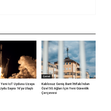
Genel
4 Yeni IoT Uydusu Uzaya
Kablosuz Geniş Bant İttifakı’ndan
Uydu Sayısı 16’ya Ulaştı
Özel 5G Ağları İçin Yeni Güvenlik
Çerçevesi