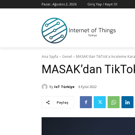
Pazar, Ağustos 2, 2026
Giriş Yap / Kayıt Ol
Ana Sayfa
Genel
MASAK'dan TikTok'a İnceleme Kara
MASAK’dan TikTok
By
IoT Türkiye
6 Eylül 2022
Paylaş