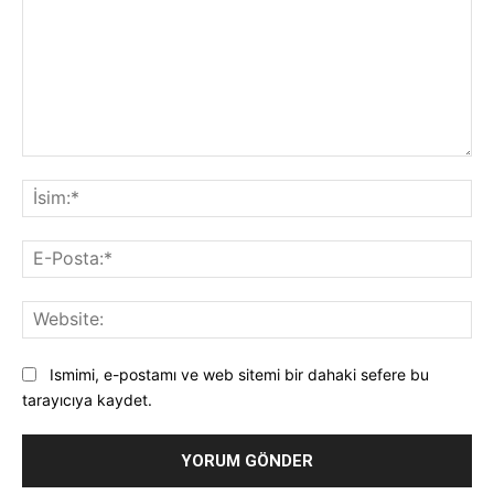
Yorum:
İsi
E-
Pos
Web
Ismimi, e-postamı ve web sitemi bir dahaki sefere bu
tarayıcıya kaydet.