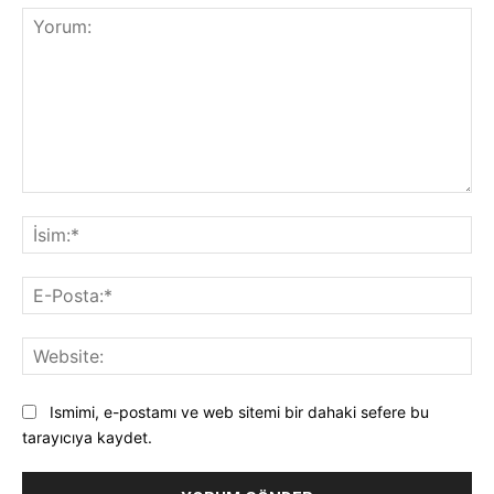
Yorum:
İsi
E-
Pos
Web
Ismimi, e-postamı ve web sitemi bir dahaki sefere bu
tarayıcıya kaydet.