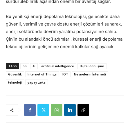
sürdürülebilirlik açısından önemli bir avantaj sağlar.
Bu yenilikçi enerji depolama teknolojisi, gelecekte daha
güvenli, verimli ve çevre dostu enerji çözümleri sunarak,
enerji sektöründe devrim yaratma potansiyeline sahip.
Çin’in bu alandaki öncü adımları, küresel enerji depolama
teknolojilerinin gelişimine önemli katkılar sağlayacak.
TAGS
5G
AI
artificial intelligence
dijital dönüşüm
Güvenlik
Internet of Things
IOT
Nesnelerin İnterneti
teknoloji
yapay zeka