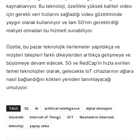
kaynaklanıyor. Bu teknoloji, özellikle yüksek kaliteli video
için gerekli veri hızlarını sağladığı video gözetiminde
yaygın olarak kullanılıyor ve tam 5G’nin gerektirdiği
maliyet olmadan bu hizmeti sunabiliyor.
Özetle, bu pazar teknolojik ilerlemeler yapıldıkça ve
müşteri talepleri farklı dikeylerden arttıkça gelişmeye ve
büyümeye devam edecek. 5G ve RedCap’in hızla evrilen
temel teknolojiler olarak, gelecekte IoT cihazlarının ağlara
nasıl bağlandığını kökten yeniden tanımlayacağı
umuluyor.
TAGS
5G
AI
artificial intelligence
dijital dönüşüm
Güvenlik
Internet of Things
IOT
Nesnelerin İnterneti
teknoloji
yapay zeka