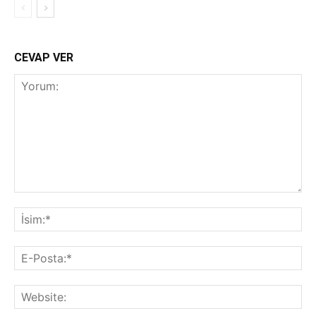
CEVAP VER
Yorum:
İsi
E-
Pos
Web