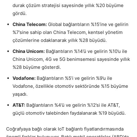
durak çözüm stratejisi sayesinde yıllık %20 büyüme
gördü.
China Telecom:
Global bağlantıların %15’ine ve gelirin
%7’sine sahip olan China Telecom, kentsel yönetim
çözümlerine odaklanarak yıllık %28 büyüdü.
China Unicom:
Bağlantıların %14’ü ve gelirin %10’u ile
China Unicom, 4G ve 5G benimsemesi sayesinde yıllık
%28 büyüme gösterdi.
Vodafone:
Bağlantıların %5’i ve gelirin %9’u ile
Vodafone, özellikle otomotiv sektöründe %15 büyüme
yaşadı.
AT&T:
Bağlantıların %4’ü ve gelirin %12’si ile AT&T,
güçlü otomotiv talebinden faydalanarak %19 büyüdü.
Coğrafyaya bağlı olarak IoT bağlantı fiyatlandırmasında
önemli farklar bulunuyor. Batılı mobil operatörler (ABD’de