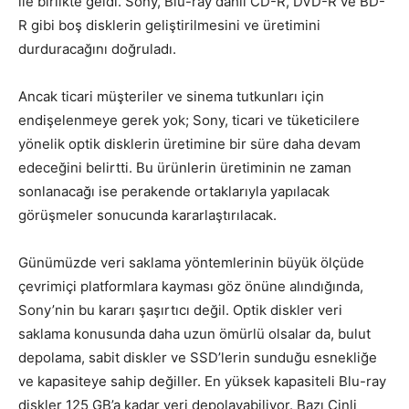
ile birlikte geldi. Sony, Blu-ray dahil CD-R, DVD-R ve BD-
R gibi boş disklerin geliştirilmesini ve üretimini
durduracağını doğruladı.
Ancak ticari müşteriler ve sinema tutkunları için
endişelenmeye gerek yok; Sony, ticari ve tüketicilere
yönelik optik disklerin üretimine bir süre daha devam
edeceğini belirtti. Bu ürünlerin üretiminin ne zaman
sonlanacağı ise perakende ortaklarıyla yapılacak
görüşmeler sonucunda kararlaştırılacak.
Günümüzde veri saklama yöntemlerinin büyük ölçüde
çevrimiçi platformlara kayması göz önüne alındığında,
Sony’nin bu kararı şaşırtıcı değil. Optik diskler veri
saklama konusunda daha uzun ömürlü olsalar da, bulut
depolama, sabit diskler ve SSD’lerin sunduğu esnekliğe
ve kapasiteye sahip değiller. En yüksek kapasiteli Blu-ray
diskler 125 GB’a kadar veri depolayabiliyor. Bazı Çinli