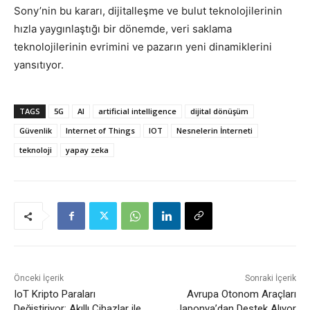
Sony’nin bu kararı, dijitalleşme ve bulut teknolojilerinin
hızla yaygınlaştığı bir dönemde, veri saklama
teknolojilerinin evrimini ve pazarın yeni dinamiklerini
yansıtıyor.
TAGS
5G
AI
artificial intelligence
dijital dönüşüm
Güvenlik
Internet of Things
IOT
Nesnelerin İnterneti
teknoloji
yapay zeka
Önceki İçerik
Sonraki İçerik
IoT Kripto Paraları
Avrupa Otonom Araçları
Değiştiriyor: Akıllı Cihazlar ile
Japonya’dan Destek Alıyor