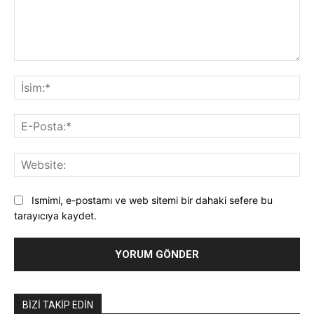
Yorum:
İsi
E-
Pos
Web
Ismimi, e-postamı ve web sitemi bir dahaki sefere bu
tarayıcıya kaydet.
BIZI TAKIP EDIN