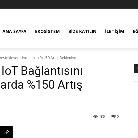
ANA SAYFA
EKOSISTEM
BIZE KATILIN
İLETIŞIM
E
 Destekleyen Uydularda %150 Artış Bekleniyor
IoT Bağlantısını
arda %150 Artış
185
0