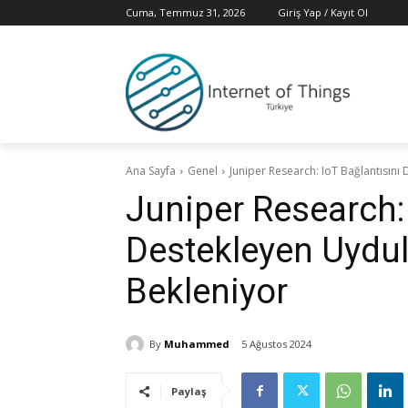
Cuma, Temmuz 31, 2026
Giriş Yap / Kayıt Ol
Ana Sayfa
Genel
Juniper Research: IoT Bağlantısını
Juniper Research: 
Destekleyen Uydul
Bekleniyor
By
Muhammed
5 Ağustos 2024
Paylaş