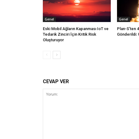
Genel
Genel
Eski Mobil Ağların Kapanması IoT ve
Plan-S’ten 
Tedarik Zinciri İçin Kritik Risk
Gönderildi: 
Oluşturuyor
CEVAP VER