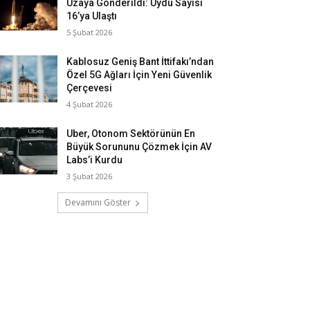
Uzaya Gönderildi: Uydu Sayısı
16’ya Ulaştı
5 Şubat 2026
Kablosuz Geniş Bant İttifakı’ndan
Özel 5G Ağları İçin Yeni Güvenlik
Çerçevesi
4 Şubat 2026
Uber, Otonom Sektörünün En
Büyük Sorununu Çözmek İçin AV
Labs’i Kurdu
3 Şubat 2026
Devamını Göster