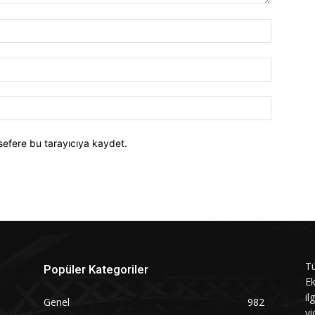
İsim:*
E-
Posta:*
Website:
sefere bu tarayıcıya kaydet.
Tü
Popüler Kategoriler
Ek
il
Genel
982
vi