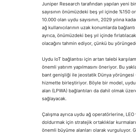
Juniper Research tarafından yapılan yeni bir
sayısının önümüzdeki beş yıl içinde %150 or
10.000 olan uydu sayısının, 2029 yılına kada
ağ kullanıcılarının uzak konumlarda bağlantı
ayrıca, önümüzdeki beş yıl içinde fırlatıla
olacağını tahmin ediyor, çünkü bu yörüngede
Uydu IoT bağlantısı için artan talebi karşı
önemli yatırım yapılmasını öneriyor. Bu yak
bant genişliği ile jeostatik Dünya yörüngesi
hizmette birleştiriyor. Böyle bir model, uyd
alan (LPWA) bağlantıları da dahil olmak üzer
sağlayacak.
Çalışma ayrıca uydu ağ operatörlerine, LEO
doldurmak için stratejik ortaklıklar kurmaların
önemli büyüme alanları olarak vurguluyor. G