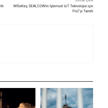
Sonraki İçerik
oth
WISeKey, SEALCOIN’in İşlemsel IoT Teknolojisi için
PoC’yi Tanıttı