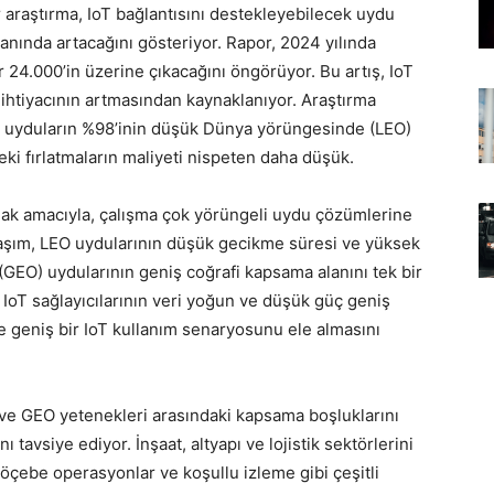
 araştırma, IoT bağlantısını destekleyebilecek uydu
anında artacağını gösteriyor. Rapor, 2024 yılında
r 24.000’in üzerine çıkacağını öngörüyor. Bu artış, IoT
 ihtiyacının artmasından kaynaklanıyor. Araştırma
cak uyduların %98’inin düşük Dünya yörüngesinde (LEO)
ki fırlatmaların maliyeti nispeten daha düşük.
lamak amacıyla, çalışma çok yörüngeli uydu çözümlerine
laşım, LEO uydularının düşük gecikme süresi ve yüksek
 (GEO) uydularının geniş coğrafi kapsama alanını tek bir
u IoT sağlayıcılarının veri yoğun ve düşük güç geniş
e geniş bir IoT kullanım senaryosunu ele almasını
 ve GEO yetenekleri arasındaki kapsama boşluklarını
ı tavsiye ediyor. İnşaat, altyapı ve lojistik sektörlerini
öçebe operasyonlar ve koşullu izleme gibi çeşitli