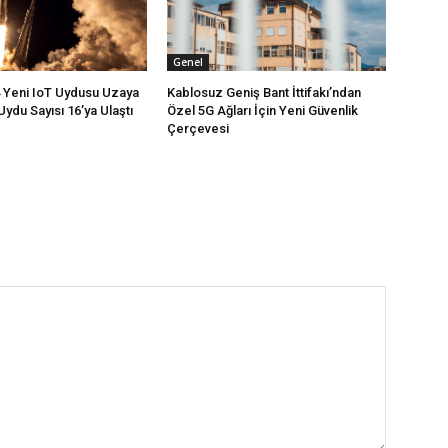
Genel
4 Yeni IoT Uydusu Uzaya
Kablosuz Geniş Bant İttifakı’ndan
Uydu Sayısı 16’ya Ulaştı
Özel 5G Ağları İçin Yeni Güvenlik
Çerçevesi