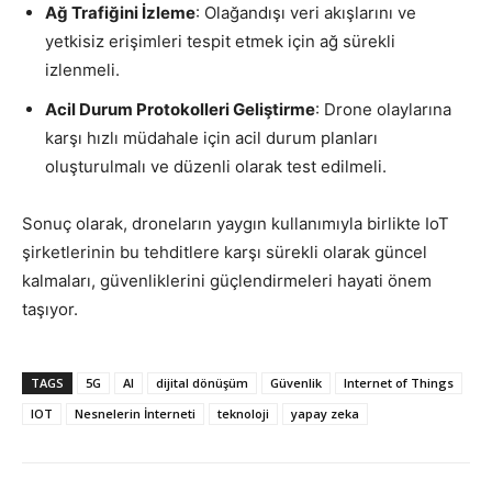
Ağ Trafiğini İzleme
: Olağandışı veri akışlarını ve
yetkisiz erişimleri tespit etmek için ağ sürekli
izlenmeli.
Acil Durum Protokolleri Geliştirme
: Drone olaylarına
karşı hızlı müdahale için acil durum planları
oluşturulmalı ve düzenli olarak test edilmeli.
Sonuç olarak, droneların yaygın kullanımıyla birlikte IoT
şirketlerinin bu tehditlere karşı sürekli olarak güncel
kalmaları, güvenliklerini güçlendirmeleri hayati önem
taşıyor.
TAGS
5G
AI
dijital dönüşüm
Güvenlik
Internet of Things
IOT
Nesnelerin İnterneti
teknoloji
yapay zeka