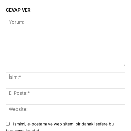
CEVAP VER
Yorum:
İsi
E-
Pos
Web
Ismimi, e-postamı ve web sitemi bir dahaki sefere bu
tarayıcıya kaydet.