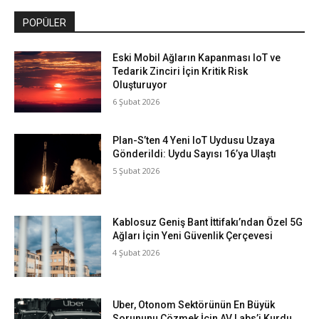
POPÜLER
Eski Mobil Ağların Kapanması IoT ve
Tedarik Zinciri İçin Kritik Risk
Oluşturuyor
6 Şubat 2026
Plan-S’ten 4 Yeni IoT Uydusu Uzaya
Gönderildi: Uydu Sayısı 16’ya Ulaştı
5 Şubat 2026
Kablosuz Geniş Bant İttifakı’ndan Özel 5G
Ağları İçin Yeni Güvenlik Çerçevesi
4 Şubat 2026
Uber, Otonom Sektörünün En Büyük
Sorununu Çözmek İçin AV Labs’i Kurdu