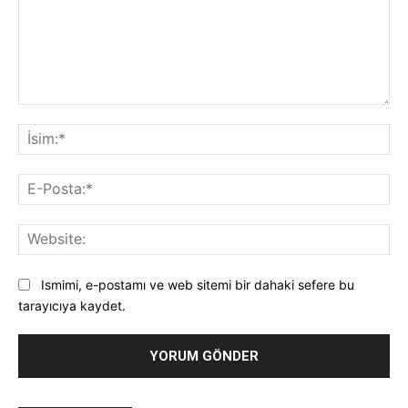
Yorum:
İsi
E-
Pos
Web
Ismimi, e-postamı ve web sitemi bir dahaki sefere bu
tarayıcıya kaydet.