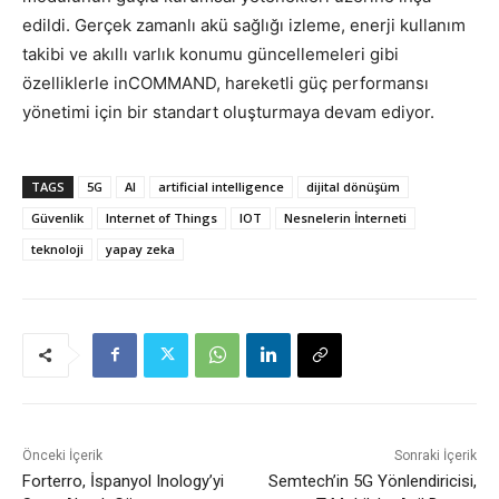
edildi. Gerçek zamanlı akü sağlığı izleme, enerji kullanım
takibi ve akıllı varlık konumu güncellemeleri gibi
özelliklerle inCOMMAND, hareketli güç performansı
yönetimi için bir standart oluşturmaya devam ediyor.
TAGS
5G
AI
artificial intelligence
dijital dönüşüm
Güvenlik
Internet of Things
IOT
Nesnelerin İnterneti
teknoloji
yapay zeka
Önceki İçerik
Sonraki İçerik
Forterro, İspanyol Inology’yi
Semtech’in 5G Yönlendiricisi,