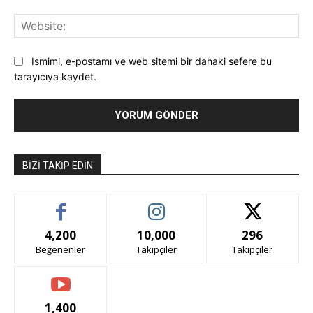
Web
Ismimi, e-postamı ve web sitemi bir dahaki sefere bu
tarayıcıya kaydet.
BIZI TAKIP EDIN
4,200
10,000
296
Beğenenler
Takipçiler
Takipçiler
1,400