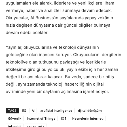
uygulamaları ele alarak, liderlere ve yenilikçilere ilham
vermeye, haber ve analizler sunmaya devam edecek.
Okuyucular, AI Business’ın sayfalarında yapay zekânın
hızla değişen dünyasına dair güncel bilgiler bulmaya
devam edebilecekler.
Yayınlar, okuyucularına ve teknoloji dünyasının
geleceğine olan inancını koruyor. Okuyucuların, dergilerin
teknolojiye olan tutkusunu paylaştığı ve içeriklerle
etkileşime girdiği bu yolculuk, yayın ekibi için her zaman
değerli bir anı olarak kalacak. Bu veda, sadece bir bitiş
değil, aynı zamanda teknoloji haberciliğinin dijital
evriminde yeni bir sayfanın açılmasına işaret ediyor.
TAGS
5G
AI
artificial intelligence
dijital dönüşüm
Güvenlik
Internet of Things
IOT
Nesnelerin İnterneti
teknoloji
yapay zeka