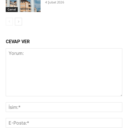
4 Şubat 2026
Genel
CEVAP VER
Yorum:
İsi
E-
Pos