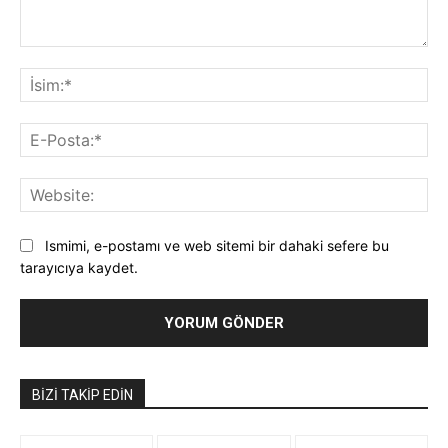
Yorum:
İsi
E-
Pos
Web
Ismimi, e-postamı ve web sitemi bir dahaki sefere bu
tarayıcıya kaydet.
BIZI TAKIP EDIN