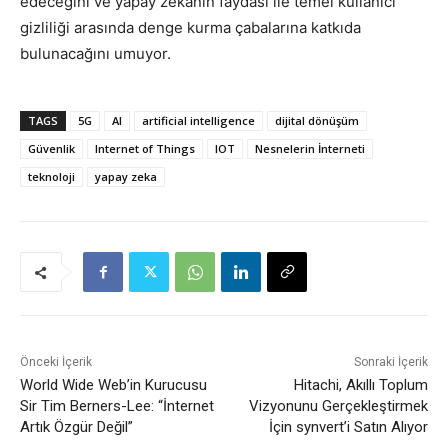
edeceğini ve yapay zekânın faydası ile temel kullanıcı
gizliliği arasında denge kurma çabalarına katkıda
bulunacağını umuyor.
TAGS
5G
AI
artificial intelligence
dijital dönüşüm
Güvenlik
Internet of Things
IOT
Nesnelerin İnterneti
teknoloji
yapay zeka
Önceki İçerik
Sonraki İçerik
World Wide Web’in Kurucusu
Hitachi, Akıllı Toplum
Sir Tim Berners-Lee: “İnternet
Vizyonunu Gerçekleştirmek
Artık Özgür Değil”
İçin synvert’i Satın Alıyor