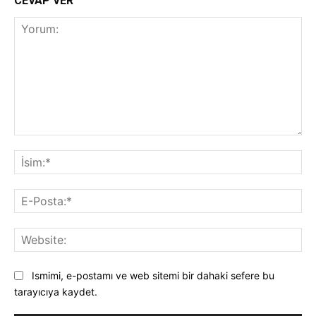
CEVAP VER
Yorum:
İsi
E-
Pos
Web
Ismimi, e-postamı ve web sitemi bir dahaki sefere bu
tarayıcıya kaydet.