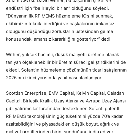
Sofant CEO’su David Wither, bu başarının şirket ve
endüstri için “belirleyici bir an” olduğunu söyledi.
“Dünyanın ilk RF MEMS hüzmeleme IC’sini sunmak,
ekibimizin teknik liderliğini ve başkalarının imkansız
olduğunu düşündüğü zorlukların üstesinden gelme
konusundaki amansız kararlılığını gösteriyor” dedi.
Wither, yüksek hacimli, düşük maliyetli üretime olanak
tanıyan ölçeklenebilir bir üretim süreci geliştirdiklerini de
ekledi. Sofant’ın hüzmeleme çözümünün ticari satışlarının
2026’nın ikinci yarısında yapılması planlanıyor.
Scottish Enterprise, EMV Capital, Kelvin Capital, Caladan
Capital, Birleşik Krallık Uzay Ajansı ve Avrupa Uzay Ajansı
gibi yatırımcılar tarafından desteklenen Sofant, patentli
RF MEMS teknolojisinin güç tüketimini yüzde 70’e kadar
azaltabildiğini ve piyasadaki en düşük boyut, ağırlık ve
maliyet profillerinden birini sunduğunu iddia ediyor.