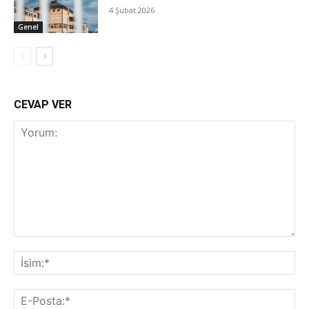
4 Şubat 2026
Genel
CEVAP VER
Yorum:
İsi
E-