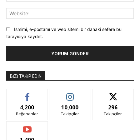
Pos
Web
Ismimi, e-postamı ve web sitemi bir dahaki sefere bu
tarayıcıya kaydet.
BIZI TAKIP EDIN
4,200
10,000
296
Beğenenler
Takipçiler
Takipçiler
1,400