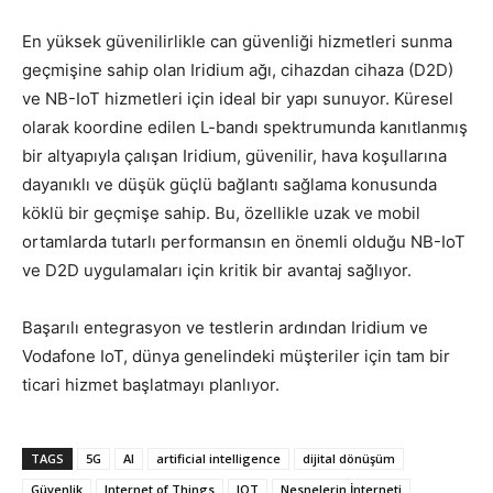
En yüksek güvenilirlikle can güvenliği hizmetleri sunma
geçmişine sahip olan Iridium ağı, cihazdan cihaza (D2D)
ve NB-IoT hizmetleri için ideal bir yapı sunuyor. Küresel
olarak koordine edilen L-bandı spektrumunda kanıtlanmış
bir altyapıyla çalışan Iridium, güvenilir, hava koşullarına
dayanıklı ve düşük güçlü bağlantı sağlama konusunda
köklü bir geçmişe sahip. Bu, özellikle uzak ve mobil
ortamlarda tutarlı performansın en önemli olduğu NB-IoT
ve D2D uygulamaları için kritik bir avantaj sağlıyor.
Başarılı entegrasyon ve testlerin ardından Iridium ve
Vodafone IoT, dünya genelindeki müşteriler için tam bir
ticari hizmet başlatmayı planlıyor.
TAGS
5G
AI
artificial intelligence
dijital dönüşüm
Güvenlik
Internet of Things
IOT
Nesnelerin İnterneti