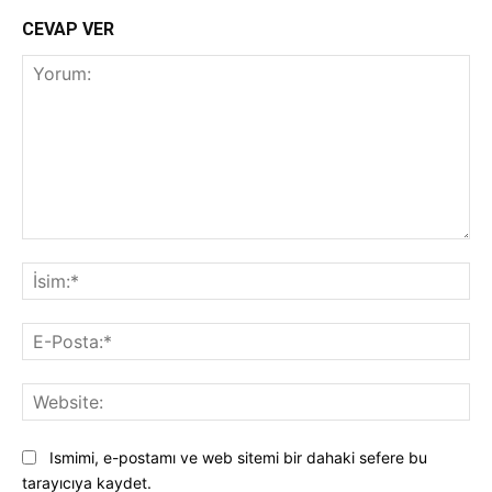
CEVAP VER
Yorum:
İsi
E-
Pos
Web
Ismimi, e-postamı ve web sitemi bir dahaki sefere bu
tarayıcıya kaydet.