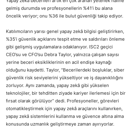
Yapay zekâ becerileri artık en çok aranan yetenek haline
gelmiş durumda ve profesyonellerin %41’i bu alana
öncelik veriyor; onu %36 ile bulut güvenliği takip ediyor.
Katılımcıların yarısı genel yapay zekâ bilgisi geliştirirken,
%35’i güvenlik açıklarını tespit etme ve saldırıları önleme
gibi gelişmiş uygulamalara odaklanıyor. ISC2 geçici
CEO’su ve CFO’su Debra Taylor, yalnızca çalışan sayısı
yerine beceri eksikliklerinin en acil endişe kaynağı
olduğunu kaydetti. Taylor, “Becerilerdeki boşluklar, siber
güvenlik risk seviyelerini yükseltiyor ve iş dayanıklılığını
zorluyor. Aynı zamanda, yapay zekâ gibi yükselen
teknolojiler, bir tehditten ziyade kariyer ilerlemesi için bir
fırsat olarak görülüyor” dedi. Profesyoneller, görevleri
otomatikleştirmek için yapay zekâ araçlarını kullanırken,
yapay zekâ sistemlerini kullanma ve güvence altına alma
konusunda uzmanlık geliştirmeye zaman ayırıyorlar.