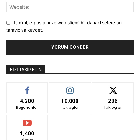
Web
Ismimi, e-postamı ve web sitemi bir dahaki sefere bu
tarayıcıya kaydet.
BIZI TAKIP EDIN
4,200
10,000
296
Beğenenler
Takipçiler
Takipçiler
1,400
Abone