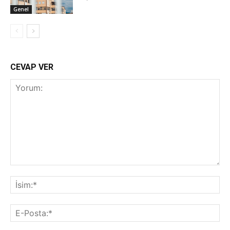
Genel
CEVAP VER
Yorum:
İsi
E-
Pos