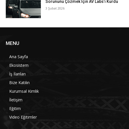
Sorununu Çözmek İçin AV Labs’i Kurdu
3 Şubat 2026
MENU
Ana Sayfa
Ekosistem
İş İlanları
Bize Katılın
Kurumsal Kimlik
İletişim
Eğitim
Video Eğitimler