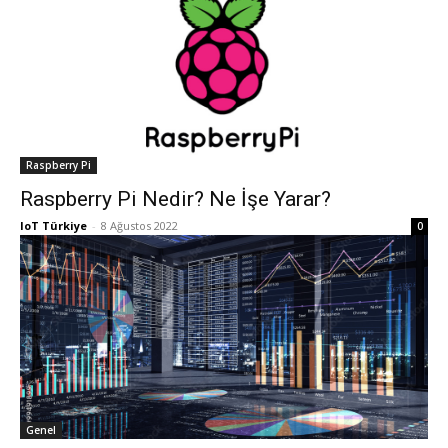
Raspberry Pi
Raspberry Pi Nedir? Ne İşe Yarar?
IoT Türkiye
-
8 Ağustos 2022
0
Genel