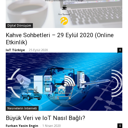
Dijital Dönüşüm
Kahve Sohbetleri – 29 Eylül 2020 (Online
Etkinlik)
IoT Türkiye
-
25 Eylül 2020
0
Nesnelerin İnterneti
Büyük Veri ve IoT Nasıl Bağlı?
Furkan Yasin Engin
-
1 Nisan 2020
0