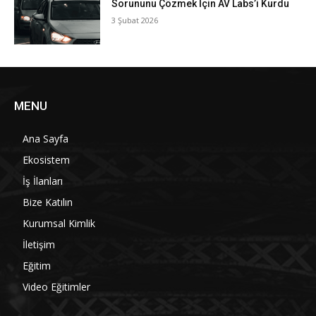
Sorununu Çözmek İçin AV Labs’i Kurdu
3 Şubat 2026
MENU
Ana Sayfa
Ekosistem
İş İlanları
Bize Katılın
Kurumsal Kimlik
İletişim
Eğitim
Video Eğitimler