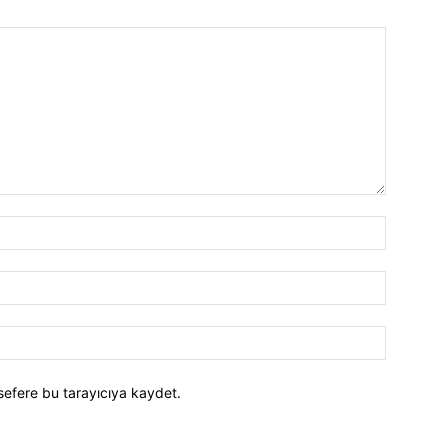
İsim:*
E-
Posta:*
Website:
sefere bu tarayıcıya kaydet.