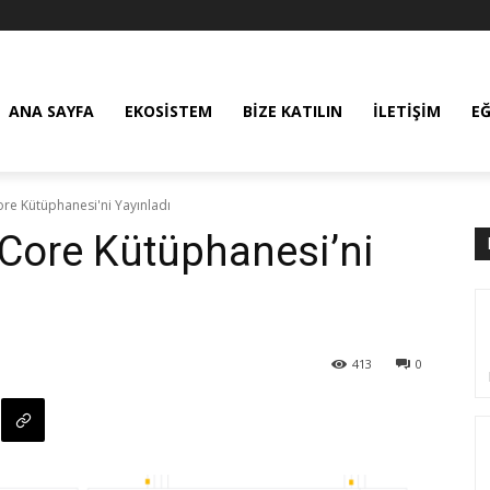
ANA SAYFA
EKOSISTEM
BIZE KATILIN
İLETIŞIM
E
re Kütüphanesi'ni Yayınladı
 Core Kütüphanesi’ni
413
0