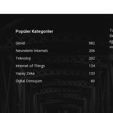
Tü
Popüler Kategoriler
Ek
il
Genel
982
vi
Nesnelerin İnterneti
206
Teknoloji
202
Internet of Things
134
Yapay Zeka
133
Dijital Dönüşüm
60