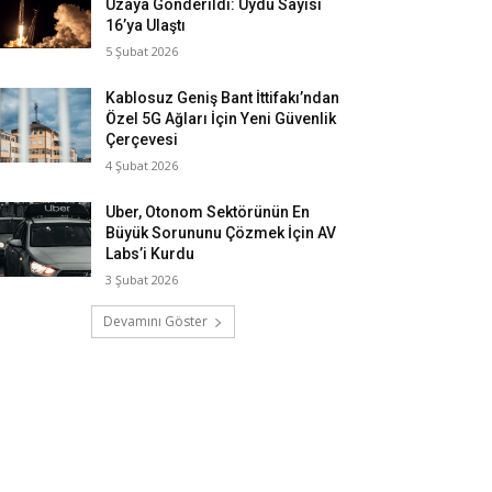
Uzaya Gönderildi: Uydu Sayısı
16’ya Ulaştı
5 Şubat 2026
Kablosuz Geniş Bant İttifakı’ndan
Özel 5G Ağları İçin Yeni Güvenlik
Çerçevesi
4 Şubat 2026
Uber, Otonom Sektörünün En
Büyük Sorununu Çözmek İçin AV
Labs’i Kurdu
3 Şubat 2026
Devamını Göster