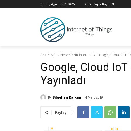
Cuma, Ağustos 7, 2026
Giriş Yap / Kayıt Ol
Ana Sayfa
Nesnelerin İnterneti
Google, Cloud IoT Co
Google, Cloud IoT
Yayınladı
By
Bilgehan Kalkan
4 Mart 2019
Paylaş