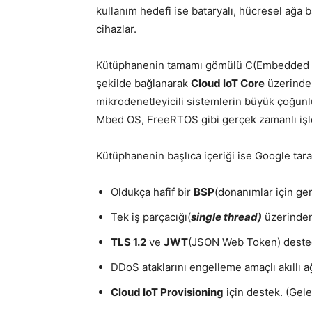
kullanım hedefi ise bataryalı, hücresel ağa ba
cihazlar.
Kütüphanenin tamamı gömülü C(Embedded C) üz
şekilde bağlanarak
Cloud IoT Core
üzerinden
mikrodenetleyicili sistemlerin büyük çoğunl
Mbed OS, FreeRTOS gibi gerçek zamanlı işl
Kütüphanenin başlıca içeriği ise Google tar
Oldukça hafif bir
BSP
(donanımlar için ger
Tek iş parçacığı(
single thread)
üzerinden 
TLS 1.2
ve
JWT
(JSON Web Token) deste
DDoS ataklarını engelleme amaçlı akıllı a
Cloud IoT Provisioning
için destek. (Gel