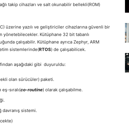
ğlı takip cihazları ve salt okunabilir bellekli(ROM)
erine yazılı ve geliştiriciler cihazlarına güvenli bir
 yönetebilecekler. Kütüphane 32 bit tabanlı
uğunda çalışabilir. Kütüphane ayrıca Zephyr, ARM
etim sistemlerinde(
RTOS
) de çalışabilicek.
afından aşağıdaki gibi duyuruldu:
ekli olan sürücüler) paketi.
eş-sıralı(
co-routine
) olarak çalışabilme.
ği.
ğ davranış sistemi.
ecekte)