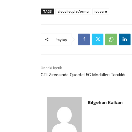
TAGS
cloud iot platformu
iot core
Paylaş
Önceki İçerik
GTI Zirvesinde Quectel 5G Modülleri Tanıtıldı
Bilgehan Kalkan