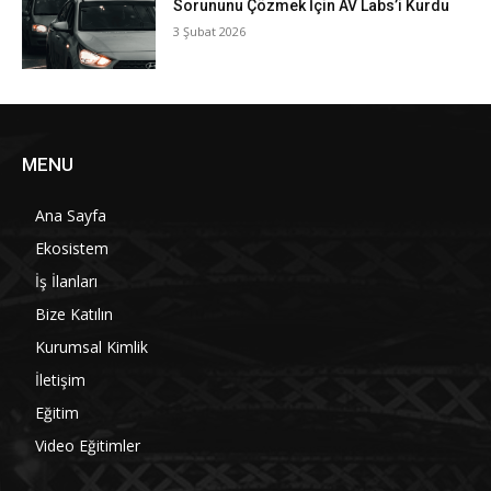
Sorununu Çözmek İçin AV Labs’i Kurdu
3 Şubat 2026
MENU
Ana Sayfa
Ekosistem
İş İlanları
Bize Katılın
Kurumsal Kimlik
İletişim
Eğitim
Video Eğitimler