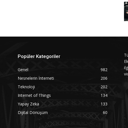
Tü
Popüler Kategoriler
Ek
il
Genel
982
vi
Nesnelerin İnterneti
206
Teknoloji
202
Internet of Things
134
Yapay Zeka
133
Dijital Dönüşüm
60