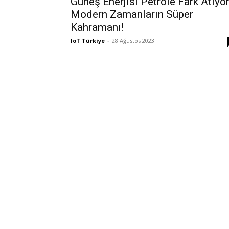
Güneş Enerjisi Petrole Fark Atıyor
Modern Zamanların Süper
Kahramanı!
IoT Türkiye
-
28 Ağustos 2023