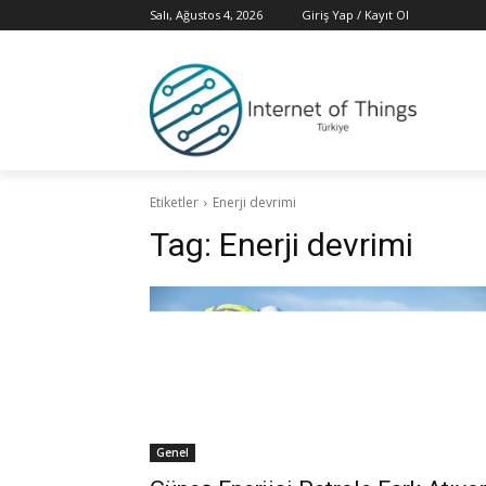
Salı, Ağustos 4, 2026
Giriş Yap / Kayıt Ol
Etiketler
Enerji devrimi
Tag:
Enerji devrimi
Genel