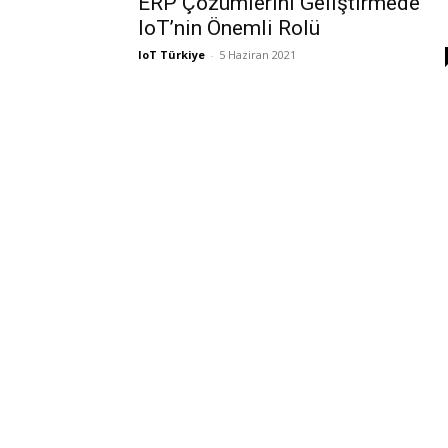
ERP Çözümlerini Geliştirmede
IoT’nin Önemli Rolü
IoT Türkiye
-
5 Haziran 2021