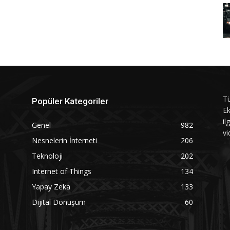
Tü
Popüler Kategoriler
Ek
il
Genel
982
vi
Nesnelerin İnterneti
206
Teknoloji
202
Internet of Things
134
Yapay Zeka
133
Dijital Dönüşüm
60