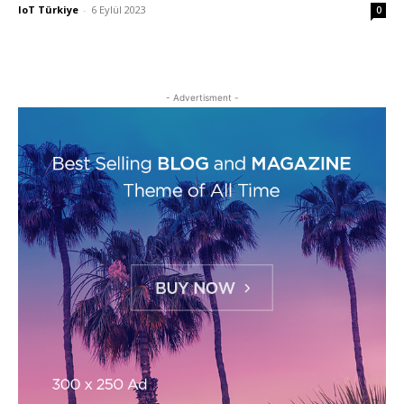
IoT Türkiye
-
6 Eylül 2023
0
- Advertisment -