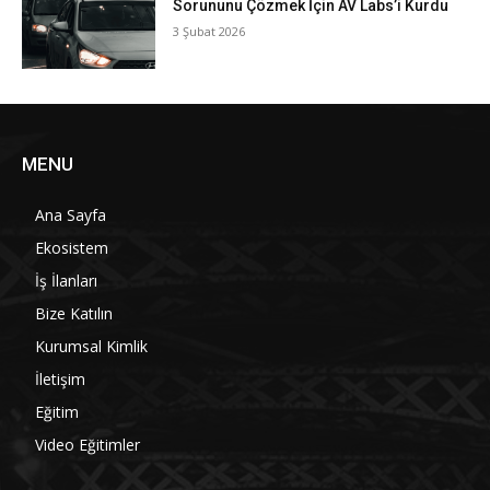
Sorununu Çözmek İçin AV Labs’i Kurdu
3 Şubat 2026
MENU
Ana Sayfa
Ekosistem
İş İlanları
Bize Katılın
Kurumsal Kimlik
İletişim
Eğitim
Video Eğitimler