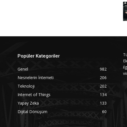
Tü
Popüler Kategoriler
Ek
il
Genel
982
vi
Nesnelerin İnterneti
206
Teknoloji
202
Internet of Things
134
Yapay Zeka
133
Dijital Dönüşüm
60