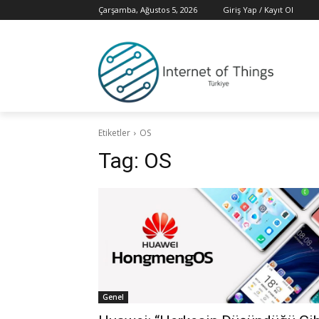
Çarşamba, Ağustos 5, 2026
Giriş Yap / Kayıt Ol
Etiketler
OS
Tag:
OS
Genel