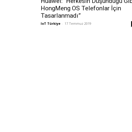
Huawei: “Herkesin Düşündüğü Gib
HongMeng OS Telefonlar İçin
Tasarlanmadı”
IoT Türkiye
-
17 Temmuz 2019